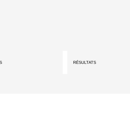
S
RÉSULTATS
ême sur le site de photorunning
https://photorunning.com/