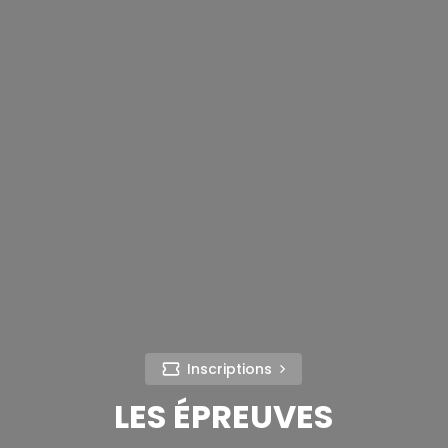
Inscriptions
LES ÉPREUVES